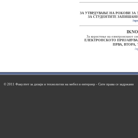
ЗА УТВРДУВАЊЕ НА РОКОВИ ЗА
ЗА СТУДЕНТИТЕ ЗАПИШАНИ В
/пр
IKNO
За користење на електронскиот си
ЕЛЕКТРОНСКОТО ПРИЈАВУВА
ПРВА, ВТОРА,
/п
© 2011 Факултет за дизајн и технологии на мебел и ентериер - Сите права се задржани