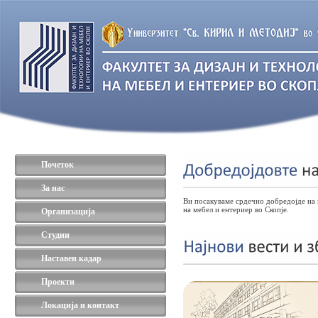
Почеток
За нас
Ви посакуваме срдечно добредојде на 
на мебел и ентериер во Скопје.
Организација
Студии
Наставен кадар
Проекти
Локација и контакт