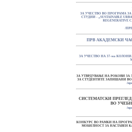
ЗА УЧЕСТВО ВО ПРОГРАМА ЗА
СТУДИИ - „SUSTAINABLE URB
REGENERATIVE C
/ПР
ПРВ АКАДЕМСКИ ЧАС
ЗА УЧЕСТВО НА 37-ма КОЛОН
ЗА УТВРДУВАЊЕ НА РОКОВИ ЗА
ЗА СТУДЕНТИТЕ ЗАПИШАНИ ВО УЧ
/пр
СИСТЕМАТСКИ ПРЕГЛЕД 
ВО УЧЕБН
/пр
КОНКУРС ВО РАМКИ НА ПРОГРА
МОБИЛНОСТ ЗА НАСТАВЕН КА