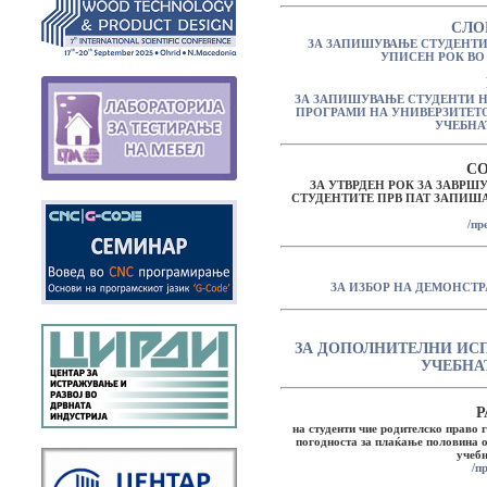
СЛО
ЗА ЗАПИШУВАЊЕ СТУДЕНТИ
УПИСЕН РОК ВО 
ЗА ЗАПИШУВАЊЕ СТУДЕНТИ Н
ПРОГРАМИ НА УНИВЕРЗИТЕТОТ
УЧЕБНАТ
С
ЗА УТВРДЕН РОК ЗА ЗАВРШ
СТУДЕНТИТЕ ПРВ ПАТ ЗАПИШАН
/пр
ЗА ИЗБОР НА ДЕМОНСТР
ЗА ДОПОЛНИТЕЛНИ ИСП
УЧЕБНАТ
Р
на студенти чие родителско право 
погодноста за плаќање половина од
учебн
/п