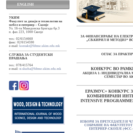
ENGLISH
УКИМ
Факултет за дизајн и технологии на
мебел и ентериер – Скопје
Ул. 16-та Македонска бригада бр.3
п. фах 223, 1000 Скопје
ЗА ФИНАНСИРАЊЕ НА ЕЛЕКТ
тел.: 02/6154660
„СВ.КИРИЛ И МЕТОДИЈ“ ВО
факс: 02/6154590
e-mail:
kontakt@fdtme.ukim.edu.mk
ОГЛАС ЗА ПРАКТИ
СЛУЖБА ЗА СТУДЕНТСКИ
ПРАШАЊА
тел.: 078/415764
КОНКУРС ВО РАМК
e-mail:
st.sluzba@fdtme.ukim.edu.mk
АКЦИЈА 1: ИНДИВИДУАЛНА 
СЕМЕСТАР ВО АК
ЕРАЗМУС+ КОНКУРС 
КОМБИНИРАНИ ИНТЕ
INTENSIVE PROGRAMMES 
ИЗБОРИ ЗА ПРЕТСЕДАТЕЛ И 
СОБРАНИЕ НА ФАКУЛТЕТОТ 
ЕНТЕРИЕР-СКОПЈЕ (ФСС-